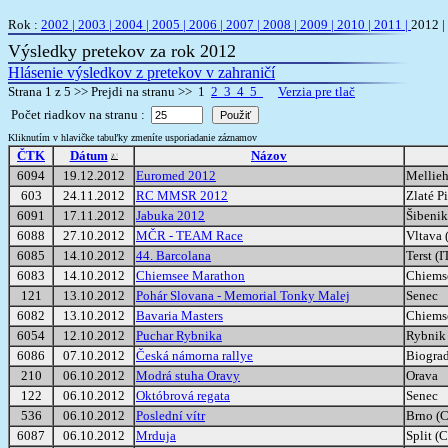
Rok :
2002 |
2003 |
2004 |
2005 |
2006 |
2007 |
2008 |
2009 |
2010 |
2011 |
2012 |
Výsledky pretekov za rok 2012
Hlásenie výsledkov z pretekov v zahraničí
Strana 1 z 5 >> Prejdi na stranu >> 1
2
3
4
5
Verzia pre tlač
Počet riadkov na stranu :
Kliknutím v hlavičke tabuľky zmeníte usporiadanie záznamov
ČTK
Dátum
Názov
6094
19.12.2012
Euromed 2012
Mellie
603
24.11.2012
RC MMSR 2012
Zlaté P
6091
17.11.2012
Jabuka 2012
Šibeni
6088
27.10.2012
MČR - TEAM Race
Vltava 
6085
14.10.2012
44. Barcolana
Terst (I
6083
14.10.2012
Chiemsee Marathon
Chiems
121
13.10.2012
Pohár Slovana - Memorial Tonky Malej
Senec
6082
13.10.2012
Bavaria Masters
Chiems
6054
12.10.2012
Puchar Rybnika
Rybnik
6086
07.10.2012
Česká námorna rallye
Biogra
210
06.10.2012
Modrá stuha Oravy
Orava
122
06.10.2012
Októbrová regata
Senec
536
06.10.2012
Poslední vítr
Brno (
6087
06.10.2012
Mrduja
Split (