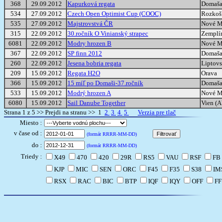
368
29.09.2012
Kapurková regata
Domaš
534
27.09.2012
Czech Open Optimist Cup (COOC)
Rozkoš
535
27.09.2012
Majstrovstvá ČR
Nové M
315
22.09.2012
30.ročník O Vinianský strapec
Zemplín
6081
22.09.2012
Modry hrozen B
Nové M
367
22.09.2012
SP finn 2012
Domaš
260
22.09.2012
Jesena bobria regata
Liptov
209
15.09.2012
Regata H2O
Orava
366
15.09.2012
15 míľ po Domaši-37.ročník
Domaš
533
15.09.2012
Modrý hrozen A
Nové M
6080
15.09.2012
Sail Danube Together
Vien (
Strana 1 z 5 >> Prejdi na stranu >> 1
2
3
4
5
Verzia pre tlač
Miesto :
v čase od :
(formát RRRR-MM-DD)
do :
(formát RRRR-MM-DD)
Triedy :
X49
470
420
29R
RS5
VAU
RSF
FB
KJP
MIC
SEN
ORC
F45
F35
S38
IM
RSX
RAC
BIC
BTP
IQF
IQY
OFF
F