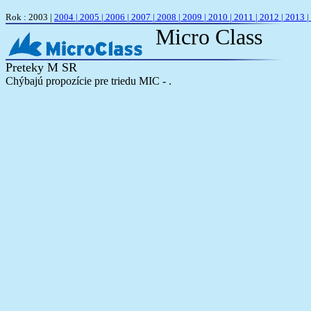
Rok : 2003 |
2004 |
2005 |
2006 |
2007 |
2008 |
2009 |
2010 |
2011 |
2012 |
2013 |
Micro Class
Preteky M SR
Chýbajú propozície pre triedu MIC - .