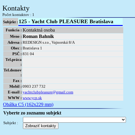
Kontakty
Počet kontaktov : 1
125 - Yacht Club PLEASURE Bratislava
Subjekt :
Kontaktná osoba
Funkcia :
Roman Bahnik
Meno :
Adresa :
REDESIGN s.r.o., Vajnorská 8/A
Obec :
Bratislava 1
PSČ :
831 04
Tel.práca
:
Tel.domov
:
Fax :
Mobil :
0903 237 732
E-mail :
yachtclubpleasure@gmail.com
WWW :
www.ycp.sk
Obálka C5 (162x229 mm)
Vyberte zo zoznamu subjekt
Subjekt :