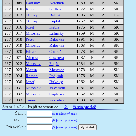
237
009
Ladislav
Kelemen
1959
M
A
SK
237
010
Roman
Štaffen
1972
M
A
SK
237
013
Ondrej
Roblík
1996
M
A
CZ
237
015
Ondrej
Lupták
1952
M
A
SK
237
016
Jozef
Kubiš
1976
M
A
SK
237
017
Miroslav
Lalinský
1959
M
A
SK
237
018
Peter
Rakovan
1991
M
A
SK
237
019
Miroslav
Rakovan
1963
M
A
SK
237
020
Eduard
Ondruš
1978
M
A
SK
237
021
Zdenka
Cisárová
1987
F
A
SK
237
022
Miroslav
Pagáč
1984
M
A
SK
237
023
Martin
Moravec
1978
M
A
SK
237
024
Roman
Padyšak
1976
M
A
SK
237
030
Jozef
Bukový
1962
M
A
SK
237
031
Miroslav
Veveričík
1961
M
A
SK
237
032
Miroslav
Gajdošík
1962
M
A
SK
237
033
Tomáš
Závodný
1988
M
A
SK
Strana 1 z 2 >> Prejdi na stranu >> 1
2
Verzia pre tlač
Číslo :
(% je zástupný znak)
Meno :
(% je zástupný znak)
Priezvisko :
(% je zástupný znak)