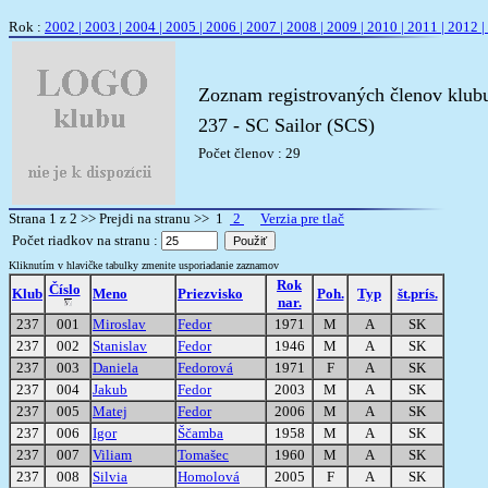
Rok :
2002 |
2003 |
2004 |
2005 |
2006 |
2007 |
2008 |
2009 |
2010 |
2011 |
2012 |
Zoznam registrovaných členov klub
237 - SC Sailor (SCS)
Počet členov : 29
Strana 1 z 2 >> Prejdi na stranu >> 1
2
Verzia pre tlač
Počet riadkov na stranu :
Kliknutím v hlavičke tabulky zmenite usporiadanie zaznamov
Rok
Číslo
Klub
Meno
Priezvisko
Poh.
Typ
št.prís.
nar.
237
001
Miroslav
Fedor
1971
M
A
SK
237
002
Stanislav
Fedor
1946
M
A
SK
237
003
Daniela
Fedorová
1971
F
A
SK
237
004
Jakub
Fedor
2003
M
A
SK
237
005
Matej
Fedor
2006
M
A
SK
237
006
Igor
Ščamba
1958
M
A
SK
237
007
Viliam
Tomašec
1960
M
A
SK
237
008
Silvia
Homolová
2005
F
A
SK