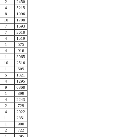
2
2450
4
5215
8
1996
10
1708
7
1693
7
3618
4
1519
1
575
4
916
1
3065
10
2516
1
505
5
1321
4
1295
9
6368
1
399
4
2243
2
729
4
2022
11
2851
1
900
2
722
1
795