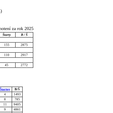
)
notení za rok 2025
Štarty
B / Š
155
2875
110
2917
45
2772
Štartov
B/Š
4
1493
8
785
11
9405
9
4861