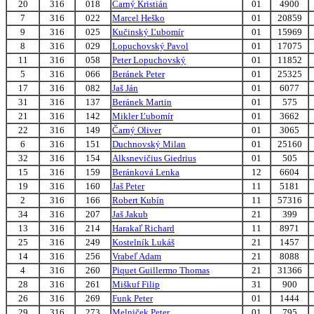
20
316
018
Čarný Kristián
01
4900
7
316
022
Marcel Heško
01
20859
9
316
025
Kučinský Ľubomír
01
15969
8
316
029
Lopuchovský Pavol
01
17075
11
316
058
Peter Lopuchovský
01
11852
5
316
066
Beránek Peter
01
25325
17
316
082
Jaš Ján
01
6077
31
316
137
Beránek Martin
01
575
21
316
142
Mikler Ľubomír
01
3662
22
316
149
Čarný Oliver
01
3065
6
316
151
Duchnovský Milan
01
25160
32
316
154
Alksnevičius Giedrius
01
505
15
316
159
Beránková Lenka
12
6604
19
316
160
Jaš Peter
11
5181
2
316
166
Robert Kubín
11
57316
34
316
207
Jaš Jakub
21
399
13
316
214
Harakaľ Richard
11
8971
25
316
249
Kostelník Lukáš
21
1457
14
316
256
Vrabeľ Adam
21
8088
4
316
260
Piquet Guillermo Thomas
21
31366
28
316
261
Miškuf Filip
31
900
26
316
269
Funk Peter
01
1444
29
316
273
Melniček Peter
01
795