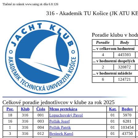
Tlačené zo sránok www.saing.sk dňa 6.8.126
316 - Akademik TU Košice (JK ATU KE
Poradie klubu v hod
Poradie
Body
... v celkovom hodnotení
4
445593
... v hodnotení dospelých
2
320872
... v hodnotení mládeže
6
124721
Celkové poradie jednotlivcov v klube za rok 2025
Por.
Klub
Číslo
Meno pretekára
Kat.
Bodov
18
316
001
Lopuchovský Pavol
01
5970
16
316
003
Pollák Jozef
01
6281
1
316
004
Pollák Patrik
01
103454
3
316
012
Beránek Karol
01
43750