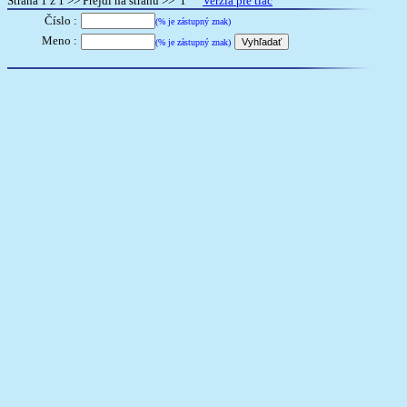
Strana 1 z 1 >> Prejdi na stranu >> 1
Verzia pre tlač
Číslo :
(% je zástupný znak)
Meno :
(% je zástupný znak)