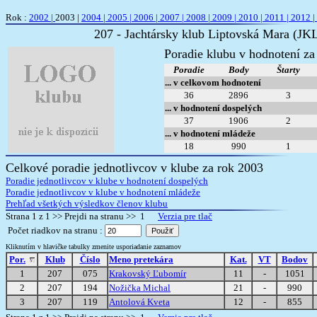
Rok :
2002 |
2003 |
2004 |
2005 |
2006 |
2007 |
2008 |
2009 |
2010 |
2011 |
2012 |
207 - Jachtársky klub Liptovská Mara (J
Poradie klubu v hodnotení za
Poradie
Body
Štarty
... v celkovom hodnotení
36
2896
3
... v hodnotení dospelých
37
1906
2
... v hodnotení mládeže
18
990
1
Celkové poradie jednotlivcov v klube za rok 2003
Poradie jednotlivcov v klube v hodnotení dospelých
Poradie jednotlivcov v klube v hodnotení mládeže
Prehľad všetkých výsledkov členov klubu
Strana 1 z 1 >> Prejdi na stranu >> 1
Verzia pre tlač
Počet riadkov na stranu :
Kliknutím v hlavičke tabulky zmenite usporiadanie zaznamov
Por.
Klub
Číslo
Meno pretekára
Kat.
VT
Bodov
1
207
075
Krakovský Ľubomír
11
-
1051
2
207
194
Nožička Michal
21
-
990
3
207
119
Antolová Kveta
12
-
855