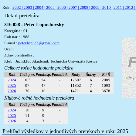
Rok :
2002 |
2003 |
2004 |
2005 |
2006 |
2007 |
2008 |
2009 |
2010 |
2011 |
2012 |
Detail pretekára
316 058 - Peter Lopuchovský
Kategória : 01
Rok nar. : 1988
E-mail :
peter.lopuch@gmail.com
Úcet :
Zdrav.prehliadka :
Klub : Jachtklub Akademik Technická Univerzita Košice
Celkové ročné hodnotenie pretekára
Rok
Celk.por.
Por.dosp.
Por.mlád.
Body
Štarty
B / Š
2024
105
54
-
12507
6
2085
2025
97
47
-
11852
7
1693
2026
30
10
-
14711
4
3678
Klubové ročné hodnotenie pretekára
Rok
Celk.por.
Por.dosp.
Por.mlád.
2024
10
9
-
2025
11
9
-
2026
4
3
-
Prehľad výsledkov v jednotlivých pretekoch v roku 2025