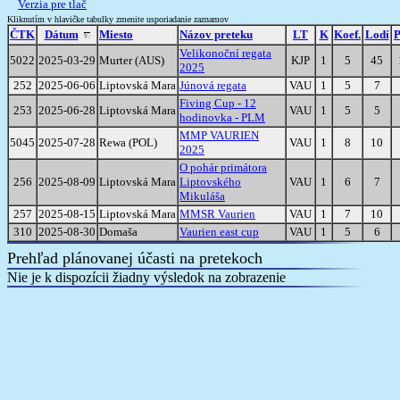
Verzia pre tlač
Kliknutím v hlavičke tabulky zmenite usporiadanie zaznamov
ČTK
Dátum
Miesto
Názov preteku
LT
K
Koef.
Lodí
P
Velikonoční regata
5022
2025-03-29
Murter (AUS)
KJP
1
5
45
2025
252
2025-06-06
Liptovská Mara
Júnová regata
VAU
1
5
7
Fiving Cup - 12
253
2025-06-28
Liptovská Mara
VAU
1
5
5
hodinovka - PLM
MMP VAURIEN
5045
2025-07-28
Rewa (POL)
VAU
1
8
10
2025
O pohár primátora
256
2025-08-09
Liptovská Mara
Liptovského
VAU
1
6
7
Mikuláša
257
2025-08-15
Liptovská Mara
MMSR Vaurien
VAU
1
7
10
310
2025-08-30
Domaša
Vaurien east cup
VAU
1
5
6
Prehľad plánovanej účasti na pretekoch
Nie je k dispozícii žiadny výsledok na zobrazenie