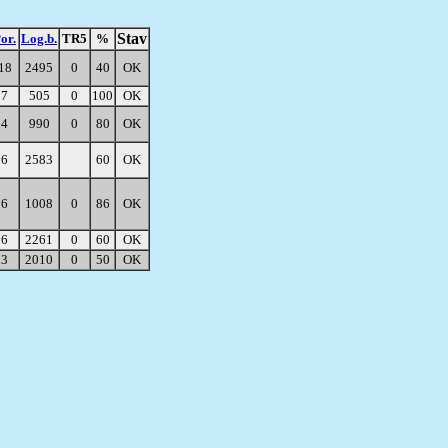
Stav
or.
Log.b.
TR5
%
18
2495
0
40
OK
7
505
0
100
OK
4
990
0
80
OK
6
2583
60
OK
6
1008
0
86
OK
6
2261
0
60
OK
3
2010
0
50
OK