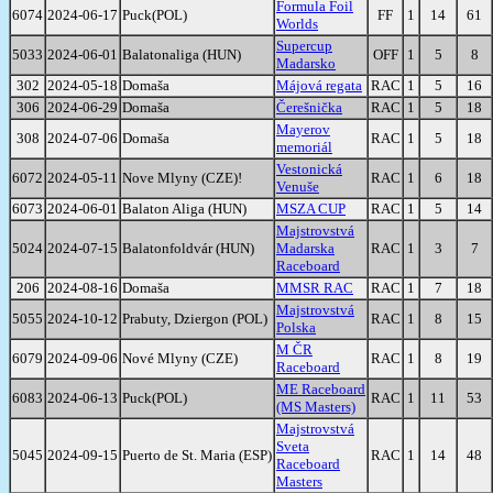
Formula Foil
6074
2024-06-17
Puck(POL)
FF
1
14
61
Worlds
Supercup
5033
2024-06-01
Balatonaliga (HUN)
OFF
1
5
8
Madarsko
302
2024-05-18
Domaša
Májová regata
RAC
1
5
16
306
2024-06-29
Domaša
Čerešnička
RAC
1
5
18
Mayerov
308
2024-07-06
Domaša
RAC
1
5
18
memoriál
Vestonická
6072
2024-05-11
Nove Mlyny (CZE)!
RAC
1
6
18
Venuše
6073
2024-06-01
Balaton Aliga (HUN)
MSZA CUP
RAC
1
5
14
Majstrovstvá
5024
2024-07-15
Balatonfoldvár (HUN)
Madarska
RAC
1
3
7
Raceboard
206
2024-08-16
Domaša
MMSR RAC
RAC
1
7
18
Majstrovstvá
5055
2024-10-12
Prabuty, Dziergon (POL)
RAC
1
8
15
Polska
M ČR
6079
2024-09-06
Nové Mlyny (CZE)
RAC
1
8
19
Raceboard
ME Raceboard
6083
2024-06-13
Puck(POL)
RAC
1
11
53
(MS Masters)
Majstrovstvá
Sveta
5045
2024-09-15
Puerto de St. Maria (ESP)
RAC
1
14
48
Raceboard
Masters