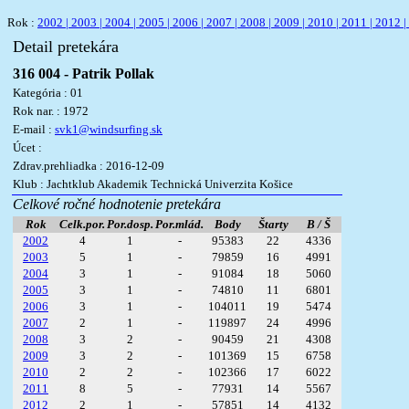
Rok :
2002 |
2003 |
2004 |
2005 |
2006 |
2007 |
2008 |
2009 |
2010 |
2011 |
2012 |
Detail pretekára
316 004 - Patrik Pollak
Kategória : 01
Rok nar. : 1972
E-mail :
svk1@windsurfing.sk
Úcet :
Zdrav.prehliadka : 2016-12-09
Klub : Jachtklub Akademik Technická Univerzita Košice
Celkové ročné hodnotenie pretekára
Rok
Celk.por.
Por.dosp.
Por.mlád.
Body
Štarty
B / Š
2002
4
1
-
95383
22
4336
2003
5
1
-
79859
16
4991
2004
3
1
-
91084
18
5060
2005
3
1
-
74810
11
6801
2006
3
1
-
104011
19
5474
2007
2
1
-
119897
24
4996
2008
3
2
-
90459
21
4308
2009
3
2
-
101369
15
6758
2010
2
2
-
102366
17
6022
2011
8
5
-
77931
14
5567
2012
2
1
-
57851
14
4132