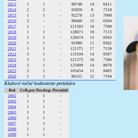
2013
1
1
-
89748
14
6411
2014
2
2
-
65859
9
7318
2015
1
1
-
92276
13
7098
2016
2
-
-
98460
15
6564
2017
1
-
-
121583
16
7599
2018
1
1
-
128071
18
7115
2019
1
1
-
128474
15
8565
2020
1
1
-
91980
11
8362
2021
1
1
-
121371
17
7139
2022
3
1
-
133104
14
9507
2023
3
1
-
121375
16
7586
2024
2
1
-
125699
14
8979
2025
2
1
-
103454
11
9405
2026
1
1
-
86331
12
7194
Klubové ročné hodnotenie pretekára
Rok
Celk.por.
Por.dosp.
Por.mlád.
2002
1
1
-
2003
1
1
-
2004
1
1
-
2005
1
1
-
2006
1
1
-
2007
1
1
-
2008
1
1
-
2009
1
1
-