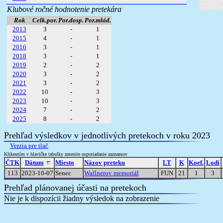
Klubové ročné hodnotenie pretekára
Rok
Celk.por.
Por.dosp.
Por.mlád.
2013
3
-
1
2015
4
-
1
2016
3
-
1
2018
3
-
1
2019
2
-
2
2020
3
-
2
2021
3
-
2
2022
10
-
3
2023
10
-
3
2024
7
-
2
2025
8
-
2
Prehľad výsledkov v jednotlivých pretekoch v roku 2023
Verzia pre tlač
Kliknutím v hlavičke tabulky zmenite usporiadanie zaznamov
ČTK
Dátum
Miesto
Názov preteku
LT
K
Koef.
Lodí
113
2023-10-07
Senec
Wallnerov memoriál
FUN
21
1
3
Prehľad plánovanej účasti na pretekoch
Nie je k dispozícii žiadny výsledok na zobrazenie