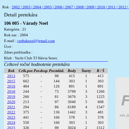
Rok :
2002 |
2003 |
2004 |
2005 |
2006 |
2007 |
2008 |
2009 |
2010 |
2011 |
2012 |
Detail pretekára
106 005 - Várady Noel
Kategória : 21
Rok nar. : 2004
E-mail :
craftaknoel@gmail.com
Úcet :
Zdrav.prehliadka :
Klub : Yacht Club TJ Slávia Senec
Celkové ročné hodnotenie pretekára
Rok
Celk.por.
Por.dosp.
Por.mlád.
Body
Štarty
B / Š
2013
575
-
98
415
1
415
2015
662
-
144
303
1
303
2016
484
-
126
891
1
891
2018
244
-
73
3799
3
1266
2019
266
-
81
3676
3
1225
2020
213
-
97
3040
5
608
2021
204
-
86
6189
4
1547
2022
375
-
136
1442
3
481
2023
441
-
166
578
1
578
2024
550
-
166
303
1
303
2025
326
-
99
3024
2
1512