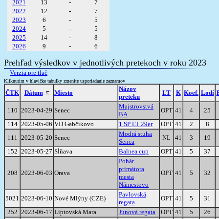
2021
13
-
7
2022
12
-
7
2023
6
-
5
2024
5
-
5
2025
14
-
8
2026
9
-
6
Prehľad výsledkov v jednotlivých pretekoch v roku 2023
Verzia pre tlač
Kliknutím v hlavičke tabulky zmenite usporiadanie zaznamov
Názov
ČTK
Dátum
Miesto
LT
K
Koef.
Lodí
preteku
Majstrovstvá
110
2023-04-29
Senec
OPT
41
4
25
BA
114
2023-05-06
VD Gabčíkovo
1 SP LT 29er
OPT
41
2
8
Modrá stuha
111
2023-05-20
Senec
NL
41
3
19
Senca
152
2023-05-27
Sĺňava
Balnea cup
OPT
41
5
37
Pohár
primátora
208
2023-06-03
Orava
OPT
41
5
32
mesta
Námestovo
Pavlovská
5021
2023-06-10
Nové Mlýny (CZE)
OPT
41
5
31
regata
252
2023-06-17
Liptovská Mara
Júnová regata
OPT
41
5
26