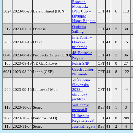
Rooster-
Monautix
5024
2023-06-23
Balatonfüred (HUN)
BYC Cup –
OPT
41
6
113
Olympic
Hopes Regatta
Optimist
317
2023-07-01
Domaša
OPT
41
5
30
Sailing
InterPohár –
203
2023-07-15
Orava
Oravská
OPT
41
6
15
priehrada
48. Betinska
6040
2023-08-12
Pirovački Zaljev (CRO)
OPT
41
5
86
Regata
105
2023-08-19
VD Gabčíkovo
Pohár SNP
OPT
41
0
27
Czech Junior
6031
2023-08-29
Lipno (CZE)
OPT
41
8
122
Nationals
Veľká cena
Slovenska
260
2023-09-15
Liptovská Mara
2023 -
OPT
41
7
44
okruhový
jachting
Wallnerov
113
2023-10-07
Senec
RSF
41
1
3
memoriál
Halloween
5075
2023-10-20
Portorož (SLO)
OPT
41
8
209
Regatta 2023
115
2023-11-04
Senec
Jesenná regata
RSF
41
2
4