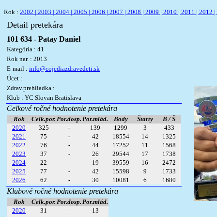
Rok :
2002 |
2003 |
2004 |
2005 |
2006 |
2007 |
2008 |
2009 |
2010 |
2011 |
2012 |
Detail pretekára
101 634 - Patay Daniel
Kategória : 41
Rok nar. : 2013
E-mail :
info@cojediazdravedeti.sk
Úcet :
Zdrav.prehliadka :
Klub : YC Slovan Bratislava
Celkové ročné hodnotenie pretekára
Rok
Celk.por.
Por.dosp.
Por.mlád.
Body
Štarty
B / Š
2020
325
-
139
1299
3
433
2021
75
-
42
18554
14
1325
2022
76
-
44
17252
11
1568
2023
37
-
26
29544
17
1738
2024
22
-
19
39559
16
2472
2025
77
-
42
15598
9
1733
2026
62
-
30
10081
6
1680
Klubové ročné hodnotenie pretekára
Rok
Celk.por.
Por.dosp.
Por.mlád.
2020
31
-
13