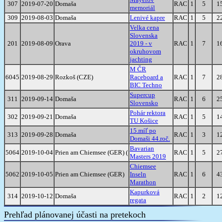
307
2019-07-20
Domaša
RAC
1
5
1
memoriál
309
2019-08-03
Domaša
Lenivé kapre
RAC
1
5
2
Velka cena
Slovenska
201
2019-08-09
Orava
2019 - v
RAC
1
7
1
okruhovom
jachting
M ČR
6045
2019-08-29
Rozkoš (CZE)
Raceboard a
RAC
1
7
2
BIC Techno
Supercup
311
2019-09-14
Domaša
RAC
1
6
2
Slovensko
Pohár rektora
302
2019-09-21
Domaša
RAC
1
5
1
TU Košice
15.míľ po
313
2019-09-28
Domaša
RAC
1
3
1
Domaši 44.roč.
Bavarian
5064
2019-10-04
Prien am Chiemsee (GER) (
RAC
1
5
2
Masters 2019
Chiemsee
5062
2019-10-05
Prien am Chiemsee (GER)
Inseln
RAC
1
6
4
Marathon
Kapurková
314
2019-10-12
Domaša
RAC
1
2
1
regata
Prehľad plánovanej účasti na pretekoch