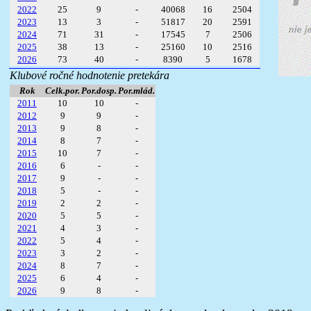
2022
25
9
-
40068
16
2504
2023
13
3
-
51817
20
2591
2024
71
31
-
17545
7
2506
2025
38
13
-
25160
10
2516
2026
73
40
-
8390
5
1678
Klubové ročné hodnotenie pretekára
Rok
Celk.por.
Por.dosp.
Por.mlád.
2011
10
10
-
2012
9
9
-
2013
9
8
-
2014
8
7
-
2015
10
7
-
2016
6
-
-
2017
9
-
-
2018
5
-
-
2019
2
2
-
2020
5
5
-
2021
4
3
-
2022
5
4
-
2023
3
2
-
2024
8
7
-
2025
6
4
-
2026
9
8
-