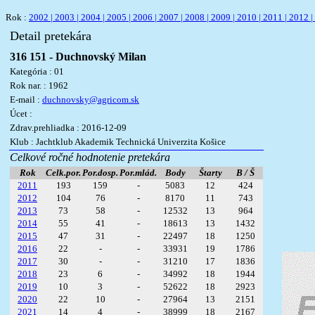
Rok :
2002 |
2003 |
2004 |
2005 |
2006 |
2007 |
2008 |
2009 |
2010 |
2011 |
2012 |
Detail pretekára
316 151 - Duchnovský Milan
Kategória : 01
Rok nar. : 1962
E-mail :
duchnovsky@agricom.sk
Úcet :
Zdrav.prehliadka : 2016-12-09
Klub : Jachtklub Akademik Technická Univerzita Košice
Celkové ročné hodnotenie pretekára
Rok
Celk.por.
Por.dosp.
Por.mlád.
Body
Štarty
B / Š
2011
193
159
-
5083
12
424
2012
104
76
-
8170
11
743
2013
73
58
-
12532
13
964
2014
55
41
-
18613
13
1432
2015
47
31
-
22497
18
1250
2016
22
-
-
33931
19
1786
2017
30
-
-
31210
17
1836
2018
23
6
-
34992
18
1944
2019
10
3
-
52622
18
2923
2020
22
10
-
27964
13
2151
2021
14
4
-
38999
18
2167