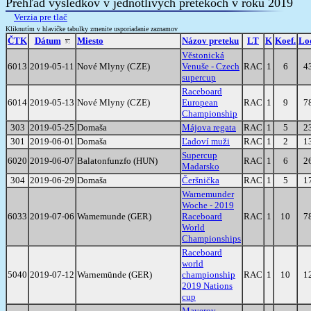
Prehľad výsledkov v jednotlivých pretekoch v roku 2019
Verzia pre tlač
Kliknutím v hlavičke tabulky zmenite usporiadanie zaznamov
ČTK
Dátum
Miesto
Názov preteku
LT
K
Koef.
Lo
Věstonická
6013
2019-05-11
Nové Mlyny (CZE)
Venuše - Czech
RAC
1
6
4
supercup
Raceboard
6014
2019-05-13
Nové Mlyny (CZE)
European
RAC
1
9
7
Championship
303
2019-05-25
Domaša
Májova regata
RAC
1
5
2
301
2019-06-01
Domaša
Ľadoví muži
RAC
1
2
1
Supercup
6020
2019-06-07
Balatonfunzfo (HUN)
RAC
1
6
2
Madarsko
304
2019-06-29
Domaša
Čeršnička
RAC
1
5
1
Warnemunder
Woche - 2019
6033
2019-07-06
Wamemunde (GER)
Raceboard
RAC
1
10
7
World
Championships
Raceboard
world
5040
2019-07-12
Warnemünde (GER)
championship
RAC
1
10
1
2019 Nations
cup
Mayerov