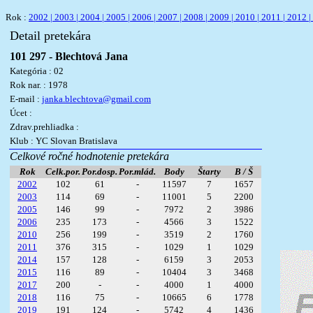
Rok :
2002 |
2003 |
2004 |
2005 |
2006 |
2007 |
2008 |
2009 |
2010 |
2011 |
2012 |
Detail pretekára
101 297 - Blechtová Jana
Kategória : 02
Rok nar. : 1978
E-mail :
janka.blechtova@gmail.com
Úcet :
Zdrav.prehliadka :
Klub : YC Slovan Bratislava
Celkové ročné hodnotenie pretekára
Rok
Celk.por.
Por.dosp.
Por.mlád.
Body
Štarty
B / Š
2002
102
61
-
11597
7
1657
2003
114
69
-
11001
5
2200
2005
146
99
-
7972
2
3986
2006
235
173
-
4566
3
1522
2010
256
199
-
3519
2
1760
2011
376
315
-
1029
1
1029
2014
157
128
-
6159
3
2053
2015
116
89
-
10404
3
3468
2017
200
-
-
4000
1
4000
2018
116
75
-
10665
6
1778
2019
191
124
-
5742
4
1436