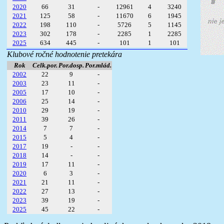
2020
66
31
-
12961
4
3240
2021
125
58
-
11670
6
1945
2022
198
110
-
5726
5
1145
2023
302
178
-
2285
1
2285
2025
634
445
-
101
1
101
Klubové ročné hodnotenie pretekára
Rok
Celk.por.
Por.dosp.
Por.mlád.
2002
22
9
-
2003
23
11
-
2005
17
10
-
2006
25
14
-
2010
29
19
-
2011
39
26
-
2014
7
7
-
2015
5
4
-
2017
19
-
-
2018
14
-
-
2019
17
11
-
2020
6
3
-
2021
21
11
-
2022
27
13
-
2023
39
19
-
2025
45
22
-