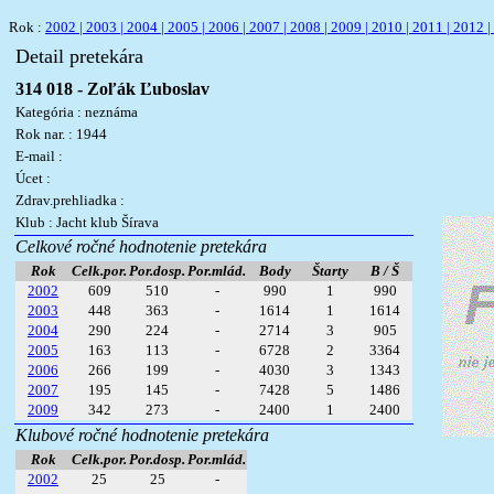
Rok :
2002 |
2003 |
2004 |
2005 |
2006 |
2007 |
2008 |
2009 |
2010 |
2011 |
2012 |
Detail pretekára
314 018 - Zoľák Ľuboslav
Kategória : neznáma
Rok nar. : 1944
E-mail :
Úcet :
Zdrav.prehliadka :
Klub : Jacht klub Šírava
Celkové ročné hodnotenie pretekára
Rok
Celk.por.
Por.dosp.
Por.mlád.
Body
Štarty
B / Š
2002
609
510
-
990
1
990
2003
448
363
-
1614
1
1614
2004
290
224
-
2714
3
905
2005
163
113
-
6728
2
3364
2006
266
199
-
4030
3
1343
2007
195
145
-
7428
5
1486
2009
342
273
-
2400
1
2400
Klubové ročné hodnotenie pretekára
Rok
Celk.por.
Por.dosp.
Por.mlád.
2002
25
25
-