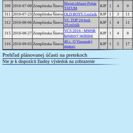
Majstr.oblasti-Pohár
309
2016-07-09
Zemplínska Šírava
KJP
1
4
9
TATUM
311
2016-07-23
Zemplínska Šírava
OLD BOYS 3.ročník
KJP
1
3
11
V.C.TOP 24 hod.
312
2016-08-06
Zemplínska Šírava
KJP
1
4
11
29.ročník
VCS 2016 - MMSR
315
2016-08-27
Zemplínska Šírava
KJP
1
4
8
kajutový jachting
40.r.. O Vinianský
316
2016-09-03
Zemplínska Šírava
KJP
1
5
17
strapec
Prehľad plánovanej účasti na pretekoch
Nie je k dispozícii žiadny výsledok na zobrazenie