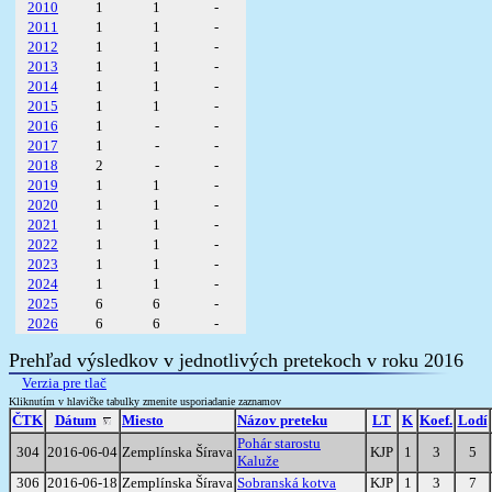
2010
1
1
-
2011
1
1
-
2012
1
1
-
2013
1
1
-
2014
1
1
-
2015
1
1
-
2016
1
-
-
2017
1
-
-
2018
2
-
-
2019
1
1
-
2020
1
1
-
2021
1
1
-
2022
1
1
-
2023
1
1
-
2024
1
1
-
2025
6
6
-
2026
6
6
-
Prehľad výsledkov v jednotlivých pretekoch v roku 2016
Verzia pre tlač
Kliknutím v hlavičke tabulky zmenite usporiadanie zaznamov
ČTK
Dátum
Miesto
Názov preteku
LT
K
Koef.
Lodí
Pohár starostu
304
2016-06-04
Zemplínska Šírava
KJP
1
3
5
Kaluže
306
2016-06-18
Zemplínska Šírava
Sobranská kotva
KJP
1
3
7