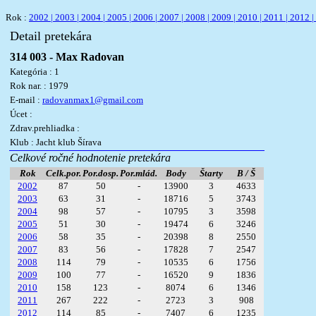
Rok :
2002 |
2003 |
2004 |
2005 |
2006 |
2007 |
2008 |
2009 |
2010 |
2011 |
2012 |
Detail pretekára
314 003 - Max Radovan
Kategória : 1
Rok nar. : 1979
E-mail :
radovanmax1@gmail.com
Úcet :
Zdrav.prehliadka :
Klub : Jacht klub Šírava
Celkové ročné hodnotenie pretekára
Rok
Celk.por.
Por.dosp.
Por.mlád.
Body
Štarty
B / Š
2002
87
50
-
13900
3
4633
2003
63
31
-
18716
5
3743
2004
98
57
-
10795
3
3598
2005
51
30
-
19474
6
3246
2006
58
35
-
20398
8
2550
2007
83
56
-
17828
7
2547
2008
114
79
-
10535
6
1756
2009
100
77
-
16520
9
1836
2010
158
123
-
8074
6
1346
2011
267
222
-
2723
3
908
2012
114
85
-
7407
6
1235