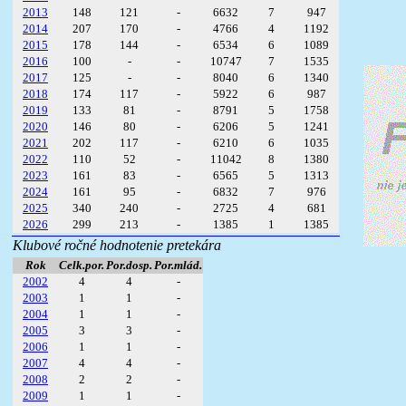
2013
148
121
-
6632
7
947
2014
207
170
-
4766
4
1192
2015
178
144
-
6534
6
1089
2016
100
-
-
10747
7
1535
2017
125
-
-
8040
6
1340
2018
174
117
-
5922
6
987
2019
133
81
-
8791
5
1758
2020
146
80
-
6206
5
1241
2021
202
117
-
6210
6
1035
2022
110
52
-
11042
8
1380
2023
161
83
-
6565
5
1313
2024
161
95
-
6832
7
976
2025
340
240
-
2725
4
681
2026
299
213
-
1385
1
1385
Klubové ročné hodnotenie pretekára
Rok
Celk.por.
Por.dosp.
Por.mlád.
2002
4
4
-
2003
1
1
-
2004
1
1
-
2005
3
3
-
2006
1
1
-
2007
4
4
-
2008
2
2
-
2009
1
1
-