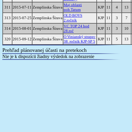
Maj.oblasti
311
2015-07-11
Zemplínska Šírava
KJP
11
4
13
poh.Tatum
OLD BOYS
313
2015-07-25
Zemplínska Šírava
KJP
11
3
7
2.ročník
V.C.TOP 24 hod
314
2015-08-01
Zemplínska Šírava
KJP
11
3
10
28.roč
O Vinianský strapec
320
2015-09-12
Zemplínska Šírava
KJP
11
5
13
38. ročník KJP-SP 5
Prehľad plánovanej účasti na pretekoch
Nie je k dispozícii žiadny výsledok na zobrazenie