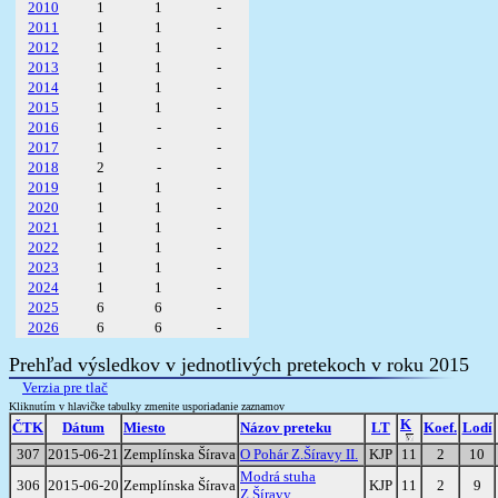
2010
1
1
-
2011
1
1
-
2012
1
1
-
2013
1
1
-
2014
1
1
-
2015
1
1
-
2016
1
-
-
2017
1
-
-
2018
2
-
-
2019
1
1
-
2020
1
1
-
2021
1
1
-
2022
1
1
-
2023
1
1
-
2024
1
1
-
2025
6
6
-
2026
6
6
-
Prehľad výsledkov v jednotlivých pretekoch v roku 2015
Verzia pre tlač
Kliknutím v hlavičke tabulky zmenite usporiadanie zaznamov
K
ČTK
Dátum
Miesto
Názov preteku
LT
Koef.
Lodí
307
2015-06-21
Zemplínska Šírava
O Pohár Z.Šíravy II.
KJP
11
2
10
Modrá stuha
306
2015-06-20
Zemplínska Šírava
KJP
11
2
9
Z.Šíravy