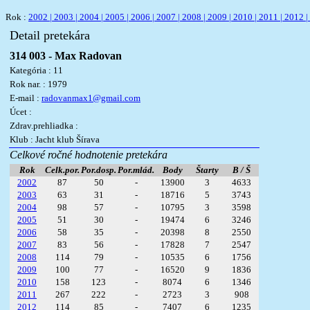
Rok :
2002 |
2003 |
2004 |
2005 |
2006 |
2007 |
2008 |
2009 |
2010 |
2011 |
2012 |
Detail pretekára
314 003 - Max Radovan
Kategória : 11
Rok nar. : 1979
E-mail :
radovanmax1@gmail.com
Úcet :
Zdrav.prehliadka :
Klub : Jacht klub Šírava
Celkové ročné hodnotenie pretekára
Rok
Celk.por.
Por.dosp.
Por.mlád.
Body
Štarty
B / Š
2002
87
50
-
13900
3
4633
2003
63
31
-
18716
5
3743
2004
98
57
-
10795
3
3598
2005
51
30
-
19474
6
3246
2006
58
35
-
20398
8
2550
2007
83
56
-
17828
7
2547
2008
114
79
-
10535
6
1756
2009
100
77
-
16520
9
1836
2010
158
123
-
8074
6
1346
2011
267
222
-
2723
3
908
2012
114
85
-
7407
6
1235