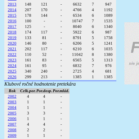
2013
148
121
-
6632
7
947
2014
207
170
-
4766
4
1192
2015
178
144
-
6534
6
1089
2016
100
-
-
10747
7
1535
2017
125
-
-
8040
6
1340
2018
174
117
-
5922
6
987
2019
133
81
-
8791
5
1758
2020
146
80
-
6206
5
1241
2021
202
117
-
6210
6
1035
2022
110
52
-
11042
8
1380
2023
161
83
-
6565
5
1313
2024
161
95
-
6832
7
976
2025
340
240
-
2725
4
681
2026
299
213
-
1385
1
1385
Klubové ročné hodnotenie pretekára
Rok
Celk.por.
Por.dosp.
Por.mlád.
2002
4
4
-
2003
1
1
-
2004
1
1
-
2005
3
3
-
2006
1
1
-
2007
4
4
-
2008
2
2
-
2009
1
1
-