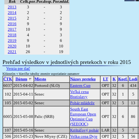
Rok
Celk.por.
Por.dosp.
Por.mlád.
2013
3
-
3
2014
2
-
2
2015
2
-
2
2016
9
-
9
2017
10
-
9
2018
4
-
3
2019
9
-
6
2020
10
-
10
2021
26
-
19
Prehľad výsledkov v jednotlivých pretekoch v roku 2015
Verzia pre tlač
Kliknutím v hlavičke tabulky zmenite usporiadanie zaznamov
ČTK
Dátum
Miesto
Názov preteku
LT
K
Koef.
Lodí
6037
2015-04-02
Portorož (SLO)
Eastern Cup
OPT
32
6
434
Veľká cena
102
2015-04-11
Senec
OPT
32
1
5
Bratislavy
105
2015-05-02
Senec
Pohár mládeže
OPT
32
5
13
South East
European Open
6005
2015-05-08
Palic (SRB)
OPT
32
6
86
Optimist Cup
(SEEOOC)
107
2015-05-16
Senec
Krištáľový pohár
LAR
32
5
7
506
2015-05-23
Nove Mlyny (CZE)
Velka cena Dyje
OPT
32
5
56