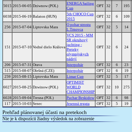
ENERGA Sailing
5015
2015-06-05
Dziwnow (POL)
OPT
32
7
195
Cup
5th CHOCO Cup
6038
2015-06-19
Balaton (HUN)
OPT
32
6
109
2015
O pohar strostu
256
2015-07-04
Liptovska Mara
OPT
32
5
14
L.Trnovca
VCS 2015 - MM
SR okruhový
jachting -
151
2015-07-10
Vodné dielo Králova
OPT
32
6
24
Preteky
olympíjskych
nádejí
206
2015-07-31
Orava
Interpohár
OPT
32
6
23
515
2015-08-07
Olešná (CZE)
Interpohár
OPT
32
6
19
259
2015-08-15
Liptovska Mara
Limar Cup
OPT
32
5
17
OPTIMIST
6027
2015-08-25
Dzwinow (POL)
WORLD
OPT
32
10
275
CHAMPIONSHIP
6028
2015-09-04
Tresna (POL)
Puchar Beskidow
OPT
32
6
98
117
2015-10-03
Senec
Jesenná regata
OPT
32
5
19
Prehľad plánovanej účasti na pretekoch
Nie je k dispozícii žiadny výsledok na zobrazenie