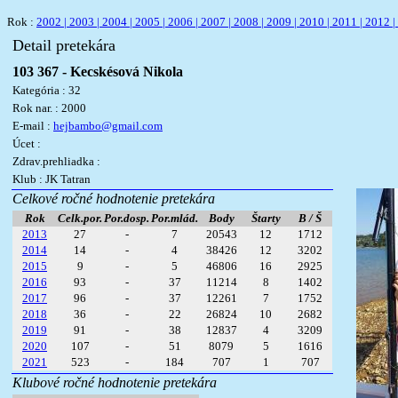
Rok :
2002 |
2003 |
2004 |
2005 |
2006 |
2007 |
2008 |
2009 |
2010 |
2011 |
2012 |
Detail pretekára
103 367 - Kecskésová Nikola
Kategória : 32
Rok nar. : 2000
E-mail :
hejbambo@gmail.com
Úcet :
Zdrav.prehliadka :
Klub : JK Tatran
Celkové ročné hodnotenie pretekára
Rok
Celk.por.
Por.dosp.
Por.mlád.
Body
Štarty
B / Š
2013
27
-
7
20543
12
1712
2014
14
-
4
38426
12
3202
2015
9
-
5
46806
16
2925
2016
93
-
37
11214
8
1402
2017
96
-
37
12261
7
1752
2018
36
-
22
26824
10
2682
2019
91
-
38
12837
4
3209
2020
107
-
51
8079
5
1616
2021
523
-
184
707
1
707
Klubové ročné hodnotenie pretekára