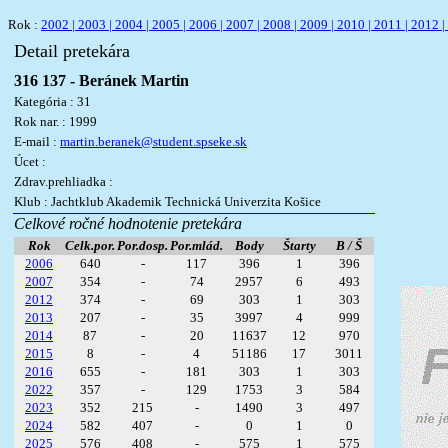
Rok :
2002 |
2003 |
2004 |
2005 |
2006 |
2007 |
2008 |
2009 |
2010 |
2011 |
2012 |
Detail pretekára
316 137 - Beránek Martin
Kategória : 31
Rok nar. : 1999
E-mail :
martin.beranek@student.spseke.sk
Úcet :
Zdrav.prehliadka :
Klub : Jachtklub Akademik Technická Univerzita Košice
Celkové ročné hodnotenie pretekára
Rok
Celk.por.
Por.dosp.
Por.mlád.
Body
Štarty
B / Š
2006
640
-
117
396
1
396
2007
354
-
74
2957
6
493
2012
374
-
69
303
1
303
2013
207
-
35
3997
4
999
2014
87
-
20
11637
12
970
2015
8
-
4
51186
17
3011
2016
655
-
181
303
1
303
2022
357
-
129
1753
3
584
2023
352
215
-
1490
3
497
2024
582
407
-
0
1
0
2025
576
408
-
575
1
575