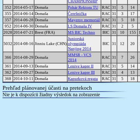
CHAMPIONSHIP
352
2014-05-17
Domaša
Pohár Rektora TU
RAC
31
5
14
355
2014-06-14
Domaša
Čerešnička
RAC
31
3
17
357
2014-06-28
Domaša
Mayerov memoriál
RAC
31
5
18
952
2014-06-30
Domaša
LS Domaša IV
RAC
31
2
5
2028
2014-07-21
Brest (FRA)
MS BIC Techno
BIC
31
10
155
Juniorská
5032
2014-08-16
Jinniu Lake (CHN)
olympiáda
BIC
31
12
20
Nanjing 2014
MMSR - VCS
366
2014-08-29
Domaša
RAC
31
7
26
2014
361
2014-09-13
Domaša
Lenive kapre II
RAC
31
5
14
362
2014-09-27
Domaša
Lenive kapre III
RAC
31
4
13
368
2014-10-11
Domaša
Kapurková regata
RAC
31
5
18
Prehľad plánovanej účasti na pretekoch
Nie je k dispozícii žiadny výsledok na zobrazenie