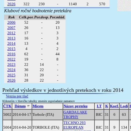
2026
322
230
-
1140
2
570
Klubové ročné hodnotenie pretekára
Rok
Celk.por.
Por.dosp.
Por.mlád.
2006
52
-
20
2007
26
-
13
2012
17
-
3
2013
16
-
3
2014
13
-
4
2015
4
-
2
2016
62
-
44
2022
19
-
8
2023
22
14
-
2024
36
22
-
2025
31
20
-
2026
28
22
-
Prehľad výsledkov v jednotlivých pretekoch v roku 2014
Verzia pre tlač
Kliknutím v hlavičke tabulky zmenite usporiadanie zaznamov
ČTK
Dátum
Miesto
Názov preteku
LT
K
Koef.
Lodí
GARDA LAKE
5002
2014-04-17
Torbole (ITA)
BIC
31
6
63
TROPHY
TECHNO 293
5004
2014-04-20
TORBOLE (ITA)
EUROPEAN
BIC
31
9
134