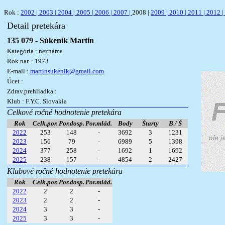
Rok :
2002 |
2003 |
2004 |
2005 |
2006 |
2007 |
2008 |
2009 |
2010 |
2011 |
2012 |
Detail pretekára
135 079 - Súkeník Martin
Kategória : neznáma
Rok nar. : 1973
E-mail :
martinsukenik@gmail.com
Úcet :
Zdrav.prehliadka :
Klub : F.Y.C. Slovakia
Celkové ročné hodnotenie pretekára
Rok
Celk.por.
Por.dosp.
Por.mlád.
Body
Štarty
B / Š
2022
253
148
-
3692
3
1231
2023
156
79
-
6989
5
1398
2024
377
258
-
1692
1
1692
2025
238
157
-
4854
2
2427
Klubové ročné hodnotenie pretekára
Rok
Celk.por.
Por.dosp.
Por.mlád.
2022
2
2
-
2023
2
2
-
2024
3
3
-
2025
3
3
-