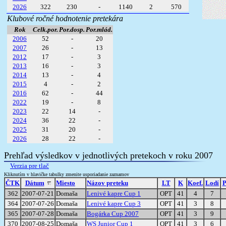
2026
322
230
-
1140
2
570
Klubové ročné hodnotenie pretekára
Rok
Celk.por.
Por.dosp.
Por.mlád.
2006
52
-
20
2007
26
-
13
2012
17
-
3
2013
16
-
3
2014
13
-
4
2015
4
-
2
2016
62
-
44
2022
19
-
8
2023
22
14
-
2024
36
22
-
2025
31
20
-
2026
28
22
-
Prehľad výsledkov v jednotlivých pretekoch v roku 2007
Verzia pre tlač
Kliknutím v hlavičke tabulky zmenite usporiadanie zaznamov
ČTK
Dátum
Miesto
Názov preteku
LT
K
Koef.
Lodí
P
362
2007-07-21
Domaša
Lenivé kapre Cup 1
OPT
41
4
7
364
2007-07-26
Domaša
Lenivé kapre Cup 3
OPT
41
3
8
365
2007-07-28
Domaša
Bogárka Cup 2007
OPT
41
3
9
370
2007-08-25
Domaša
WS Junior Cup 1
OPT
41
3
6