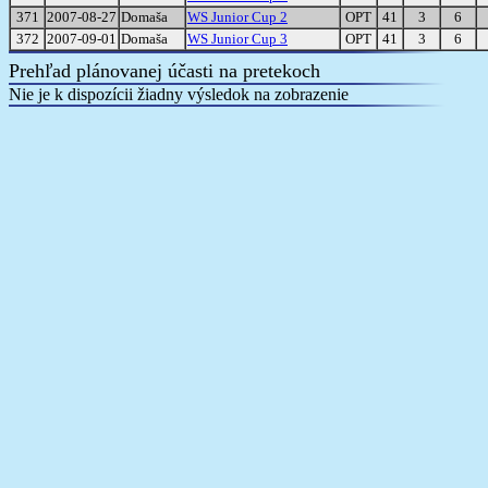
371
2007-08-27
Domaša
WS Junior Cup 2
OPT
41
3
6
372
2007-09-01
Domaša
WS Junior Cup 3
OPT
41
3
6
Prehľad plánovanej účasti na pretekoch
Nie je k dispozícii žiadny výsledok na zobrazenie