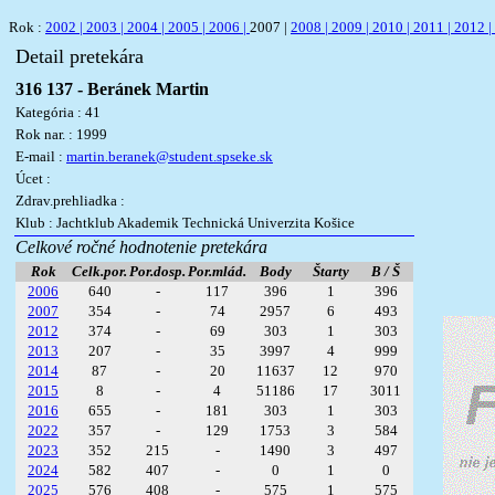
Rok :
2002 |
2003 |
2004 |
2005 |
2006 |
2007 |
2008 |
2009 |
2010 |
2011 |
2012 |
Detail pretekára
316 137 - Beránek Martin
Kategória : 41
Rok nar. : 1999
E-mail :
martin.beranek@student.spseke.sk
Úcet :
Zdrav.prehliadka :
Klub : Jachtklub Akademik Technická Univerzita Košice
Celkové ročné hodnotenie pretekára
Rok
Celk.por.
Por.dosp.
Por.mlád.
Body
Štarty
B / Š
2006
640
-
117
396
1
396
2007
354
-
74
2957
6
493
2012
374
-
69
303
1
303
2013
207
-
35
3997
4
999
2014
87
-
20
11637
12
970
2015
8
-
4
51186
17
3011
2016
655
-
181
303
1
303
2022
357
-
129
1753
3
584
2023
352
215
-
1490
3
497
2024
582
407
-
0
1
0
2025
576
408
-
575
1
575