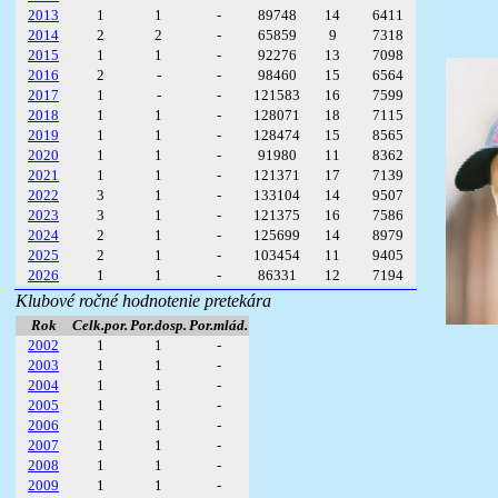
2013
1
1
-
89748
14
6411
2014
2
2
-
65859
9
7318
2015
1
1
-
92276
13
7098
2016
2
-
-
98460
15
6564
2017
1
-
-
121583
16
7599
2018
1
1
-
128071
18
7115
2019
1
1
-
128474
15
8565
2020
1
1
-
91980
11
8362
2021
1
1
-
121371
17
7139
2022
3
1
-
133104
14
9507
2023
3
1
-
121375
16
7586
2024
2
1
-
125699
14
8979
2025
2
1
-
103454
11
9405
2026
1
1
-
86331
12
7194
Klubové ročné hodnotenie pretekára
Rok
Celk.por.
Por.dosp.
Por.mlád.
2002
1
1
-
2003
1
1
-
2004
1
1
-
2005
1
1
-
2006
1
1
-
2007
1
1
-
2008
1
1
-
2009
1
1
-