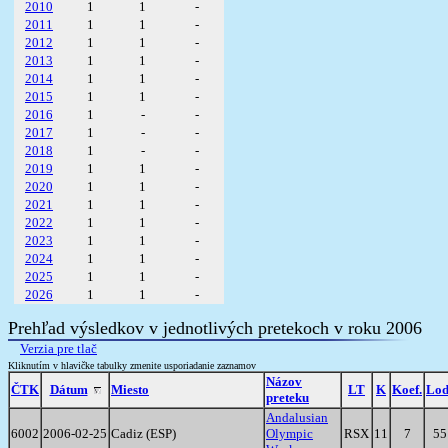
2010
1
1
-
2011
1
1
-
2012
1
1
-
2013
1
1
-
2014
1
1
-
2015
1
1
-
2016
1
-
-
2017
1
-
-
2018
1
-
-
2019
1
1
-
2020
1
1
-
2021
1
1
-
2022
1
1
-
2023
1
1
-
2024
1
1
-
2025
1
1
-
2026
1
1
-
Prehľad výsledkov v jednotlivých pretekoch v roku 2006
Verzia pre tlač
Kliknutím v hlavičke tabulky zmenite usporiadanie zaznamov
Názov
ČTK
Dátum
Miesto
LT
K
Koef.
Lod
preteku
Andalusian
6002
2006-02-25
Cadiz (ESP)
Olympic
RSX
11
7
55