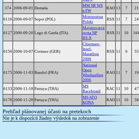
MM SR WS
374
2006-09-01
Domaša
RAO
13
7
21
a FW
Mistrzostwa
6116
2006-09-07
Sopot (POL)
RSX
11
7
24
Polski
Majstrovstvá
6127
2006-09-20
Lago di Garda (ITA)
sveta NP
RSX
11
10
16
RS:X
Chiemsee-
Insel-
6156
2006-10-07
Ciemsee (GER)
RSX
11
6
55
Marathon
2006
National
Open
6175
2006-11-03
Bandol (FRA)
RAO
11
7
19
Windsurfing
2006
MS
6133
2006-11-18
Pattaya (THA)
RAC
11
10
47
Raceboard
MS ATO
6178
2006-11-28
Pattaya (THA)
RAO
11
10
58
KONA
Prehľad plánovanej účasti na pretekoch
Nie je k dispozícii žiadny výsledok na zobrazenie