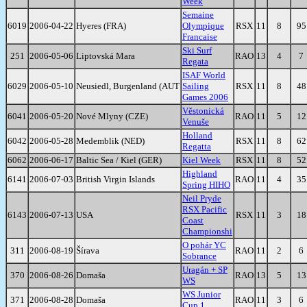
Week
Semaine
6019
2006-04-22
Hyeres (FRA)
Olympique
RSX
11
8
95
Francaise
Ski Surf
251
2006-05-06
Liptovská Mara
RAO
13
4
7
Regata
ISAF World
6029
2006-05-10
Neusiedl, Burgenland (AUT
Sailing
RSX
11
8
48
Games 2006
Věstonická
6041
2006-05-20
Nové Mlyny (CZE)
RAO
11
5
12
Venuše
Holland
6042
2006-05-28
Medemblik (NED)
RSX
11
8
62
Regatta
6062
2006-06-17
Baltic Sea / Kiel (GER)
Kiel Week
RSX
11
8
52
Highland
6141
2006-07-03
British Virgin Islands
RAO
11
4
35
Spring HIHO
Neil Pryde
RSX Pacific
6143
2006-07-13
USA
RSX
11
3
18
Coast
Championshi
O pohár YC
311
2006-08-19
Šírava
RAO
11
2
6
Sobrance
Uragán + SP
370
2006-08-26
Domaša
RAO
13
5
13
WS
WS Junior
371
2006-08-28
Domaša
RAO
11
3
6
Cup 1