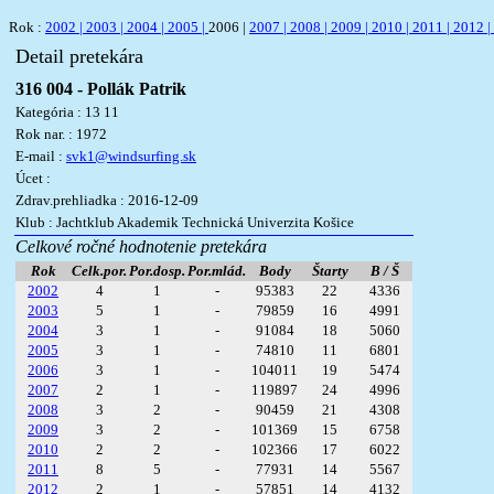
Rok :
2002 |
2003 |
2004 |
2005 |
2006 |
2007 |
2008 |
2009 |
2010 |
2011 |
2012 |
Detail pretekára
316 004 - Pollák Patrik
Kategória : 13 11
Rok nar. : 1972
E-mail :
svk1@windsurfing.sk
Úcet :
Zdrav.prehliadka : 2016-12-09
Klub : Jachtklub Akademik Technická Univerzita Košice
Celkové ročné hodnotenie pretekára
Rok
Celk.por.
Por.dosp.
Por.mlád.
Body
Štarty
B / Š
2002
4
1
-
95383
22
4336
2003
5
1
-
79859
16
4991
2004
3
1
-
91084
18
5060
2005
3
1
-
74810
11
6801
2006
3
1
-
104011
19
5474
2007
2
1
-
119897
24
4996
2008
3
2
-
90459
21
4308
2009
3
2
-
101369
15
6758
2010
2
2
-
102366
17
6022
2011
8
5
-
77931
14
5567
2012
2
1
-
57851
14
4132