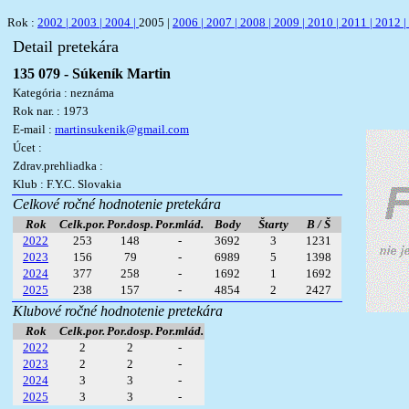
Rok :
2002 |
2003 |
2004 |
2005 |
2006 |
2007 |
2008 |
2009 |
2010 |
2011 |
2012 |
Detail pretekára
135 079 - Súkeník Martin
Kategória : neznáma
Rok nar. : 1973
E-mail :
martinsukenik@gmail.com
Úcet :
Zdrav.prehliadka :
Klub : F.Y.C. Slovakia
Celkové ročné hodnotenie pretekára
Rok
Celk.por.
Por.dosp.
Por.mlád.
Body
Štarty
B / Š
2022
253
148
-
3692
3
1231
2023
156
79
-
6989
5
1398
2024
377
258
-
1692
1
1692
2025
238
157
-
4854
2
2427
Klubové ročné hodnotenie pretekára
Rok
Celk.por.
Por.dosp.
Por.mlád.
2022
2
2
-
2023
2
2
-
2024
3
3
-
2025
3
3
-