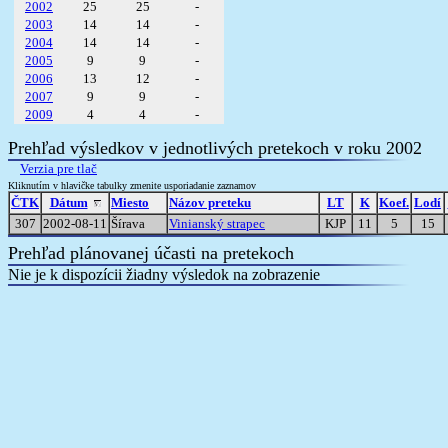
2002
25
25
-
2003
14
14
-
2004
14
14
-
2005
9
9
-
2006
13
12
-
2007
9
9
-
2009
4
4
-
Prehľad výsledkov v jednotlivých pretekoch v roku 2002
Verzia pre tlač
Kliknutím v hlavičke tabulky zmenite usporiadanie zaznamov
ČTK
Dátum
Miesto
Názov preteku
LT
K
Koef.
Lodí
307
2002-08-11
Šírava
Vinianský strapec
KJP
11
5
15
Prehľad plánovanej účasti na pretekoch
Nie je k dispozícii žiadny výsledok na zobrazenie