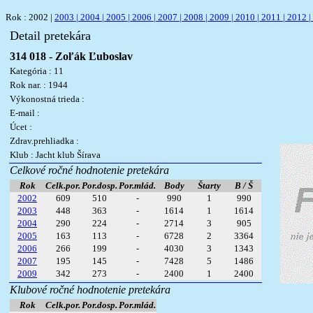
Rok : 2002 |
2003 |
2004 |
2005 |
2006 |
2007 |
2008 |
2009 |
2010 |
2011 |
2012 |
Detail pretekára
314 018 - Zoľák Ľuboslav
Kategória : 11
Rok nar. : 1944
Výkonostná trieda :
E-mail :
Úcet :
Zdrav.prehliadka :
Klub : Jacht klub Šírava
Celkové ročné hodnotenie pretekára
Rok
Celk.por.
Por.dosp.
Por.mlád.
Body
Štarty
B / Š
2002
609
510
-
990
1
990
2003
448
363
-
1614
1
1614
2004
290
224
-
2714
3
905
2005
163
113
-
6728
2
3364
2006
266
199
-
4030
3
1343
2007
195
145
-
7428
5
1486
2009
342
273
-
2400
1
2400
Klubové ročné hodnotenie pretekára
Rok
Celk.por.
Por.dosp.
Por.mlád.